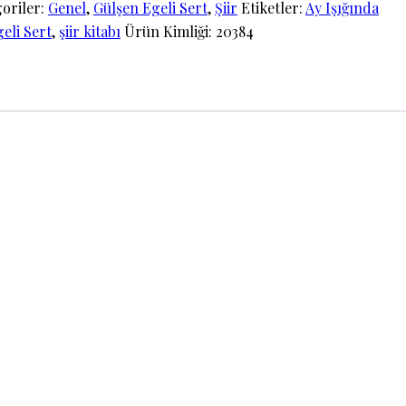
oriler:
Genel
,
Gülşen Egeli Sert
,
Şiir
Etiketler:
Ay Işığında
eli Sert
,
şiir kitabı
Ürün Kimliği:
20384