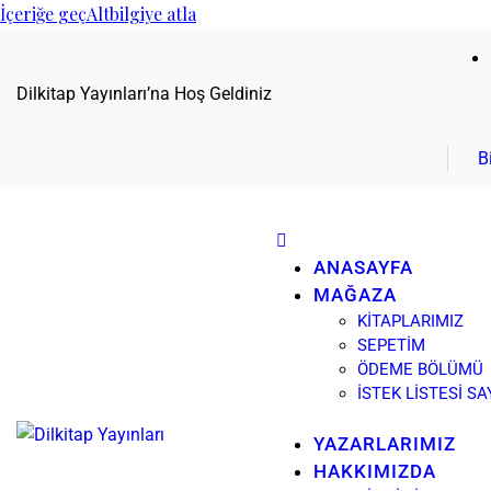
İçeriğe geç
Altbilgiye atla
Dilkitap Yayınları’na Hoş Geldiniz
B
ANASAYFA
MAĞAZA
KITAPLARIMIZ
SEPETIM
ÖDEME BÖLÜMÜ
İSTEK LISTESI SA
YAZARLARIMIZ
HAKKIMIZDA