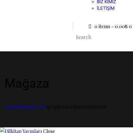
BIZ KIMIZ
İLETIŞIM
0 items
-
0.00₺
0
Mağaza
Home
Mağaza
Genel
Ay Işığında Güneşleniyorum
Close