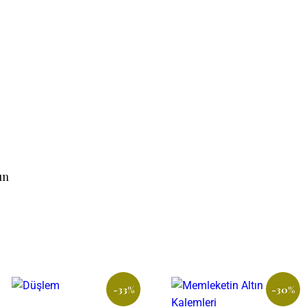
un
-33%
-30%