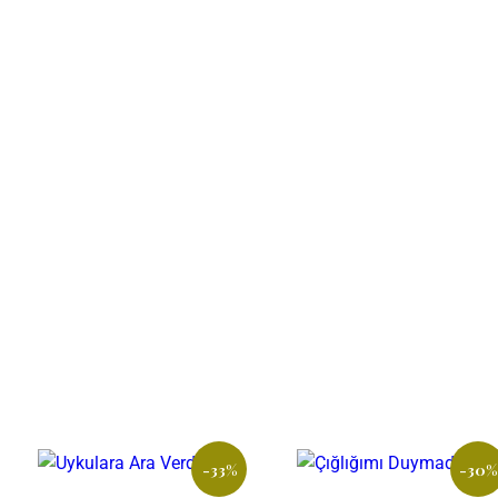
-33%
-30%