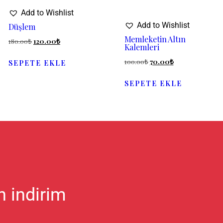
Add to Wishlist
Add to Wishlist
Düşlem
Memleketin Altın
180.00
₺
120.00
₺
Kalemleri
100.00
₺
70.00
₺
SEPETE EKLE
SEPETE EKLE
n indirim