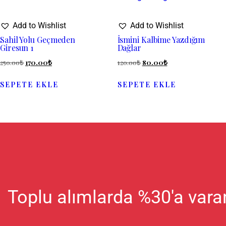
Add to Wishlist
Add to Wishlist
Sahil Yolu Geçmeden
İsmini Kalbime Yazdığım
Giresun 1
Dağlar
250.00
₺
170.00
₺
120.00
₺
80.00
₺
SEPETE EKLE
SEPETE EKLE
Toplu alımlarda %30'a vara