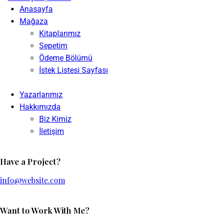
Anasayfa
Mağaza
Kitaplarımız
Sepetim
Ödeme Bölümü
İstek Listesi Sayfası
Yazarlarımız
Hakkımızda
Biz Kimiz
İletişim
Have a Project?
info@website.com
Want to Work With Me?