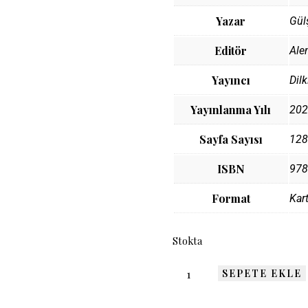
Yazar
Gül
Editör
Alen
Yayıncı
Dilk
Yayınlanma Yılı
202
Sayfa Sayısı
128
ISBN
978
Format
Kar
Stokta
SEPETE EKLE