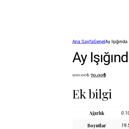
Ana Sayfa
Genel
Ay Işığınd
Ay Işığın
100.00
₺
70.00
₺
Ek bilgi
Ağırlık
0.1
Boyutlar
19.