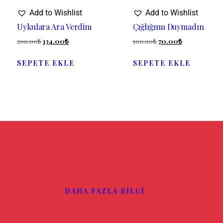
Add to Wishlist
Add to Wishlist
Uykulara Ara Verdim
Çığlığımı Duymadın
200.00
₺
134.00
₺
100.00
₺
70.00
₺
SEPETE EKLE
SEPETE EKLE
DAHA FAZLA BILGI