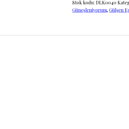
Stok kodu:
DLK0040
Kateg
Güneşleniyorum
,
Gülşen Eg