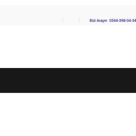
facebook-
instagram
Bizi Arayın
0544-398-04-3
1