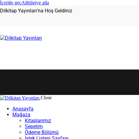
İçeriğe geç
Altbilgiye atla
Dilkitap Yayınları’na Hoş Geldiniz
Close
Anasayfa
Mağaza
Kitaplarımız
Sepetim
Ödeme Bölümü
İstek Listesi Sayfası