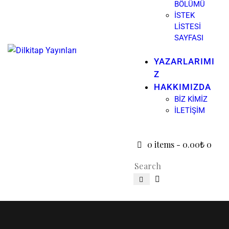
BÖLÜMÜ
İSTEK
LISTESI
SAYFASI
YAZARLARIMI
Z
HAKKIMIZDA
BIZ KIMIZ
İLETIŞIM
0 items
-
0.00₺
0