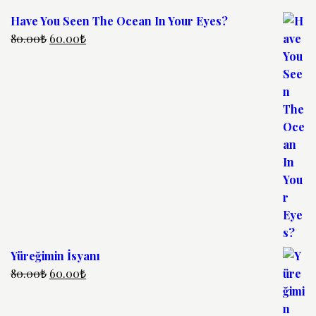
Have You Seen The Ocean In Your Eyes?
80.00
₺
60.00
₺
Yüreğimin İsyanı
80.00
₺
60.00
₺