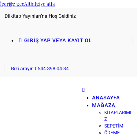
İçeriğe geç
Altbilgiye atla
Dilkitap Yayınları’na Hoş Geldiniz
GIRIŞ YAP VEYA KAYIT OL
Bizi arayın:
0544-398-04-34
ANASAYFA
MAĞAZA
KITAPLARIMI
Z
SEPETIM
ÖDEME