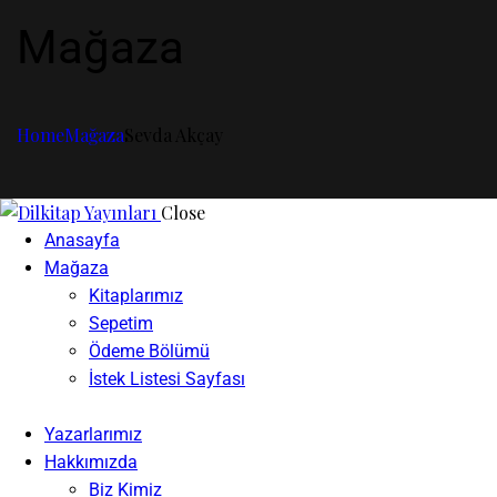
Mağaza
Home
Mağaza
Sevda Akçay
Close
Anasayfa
Mağaza
Kitaplarımız
Sepetim
Ödeme Bölümü
İstek Listesi Sayfası
Yazarlarımız
Hakkımızda
Biz Kimiz