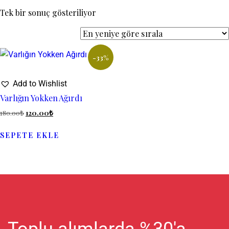
Tek bir sonuç gösteriliyor
-33%
Add to Wishlist
Varlığın Yokken Ağırdı
180.00
₺
120.00
₺
SEPETE EKLE