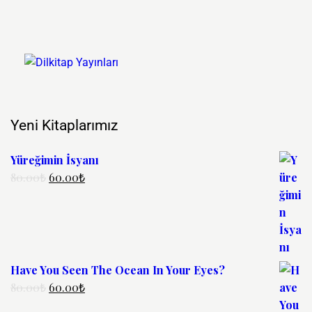
Yeni Kitaplarımız
Yüreğimin İsyanı
80.00
₺
60.00
₺
Have You Seen The Ocean In Your Eyes?
80.00
₺
60.00
₺