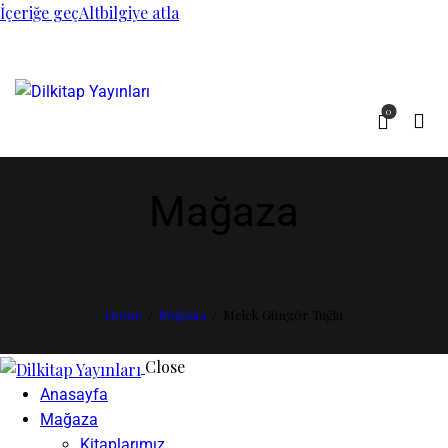
İçeriğe geç
Altbilgiye atla
0
Mağaza
Home
Mağaza
Melek Güngör Tuğlu
Close
Anasayfa
Mağaza
Kitaplarımız