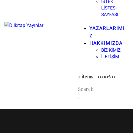
İSTEK
LISTESI
SAYFASI
YAZARLARIMI
Z
HAKKIMIZDA
BIZ KIMIZ
İLETIŞIM
0 items
-
0.00₺
0