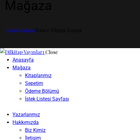
Mağaza
Home
Mağaza
Hatice Yılmaz Kopuz
Close
Anasayfa
Mağaza
Kitaplarımız
Sepetim
Ödeme Bölümü
İstek Listesi Sayfası
Yazarlarımız
Hakkımızda
Biz Kimiz
İletişim