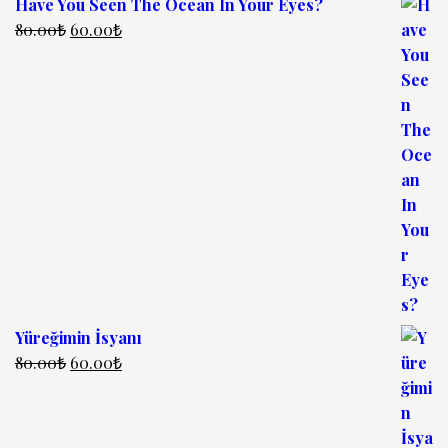
Have You Seen The Ocean In Your Eyes?
80.00
₺
60.00
₺
Yüreğimin İsyanı
80.00
₺
60.00
₺