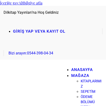
İçeriğe geç
Altbilgiye atla
Dilkitap Yayınları’na Hoş Geldiniz
GIRIŞ YAP VEYA KAYIT OL
Bizi arayın:
0544-398-04-34
ANASAYFA
MAĞAZA
KITAPLARIMI
Z
SEPETIM
ÖDEME
BÖLÜMÜ